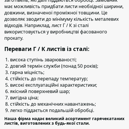
заготівель, які далі піддаються обробці. Замовник
має можливість придбати листи необхідної ширини,
довжини, визначеної проміжної товщини. Це
дозволяє зводити до мінімуму кількість металевих
відходів. Наприклад, лист Г / К зі сталі
використовується у виробництві фасованого
прокату.
Переваги Г / К листів із сталі:
висока ступінь зварюваності;
довгий термін служби (понад 50 років);
гарна міцність;
стійкість до перепаду температур;
високі експлуатаційні характеристики;
якісний поверхневий шар;
вигідна ціна;
стійкість до механічних навантажень;
легко піддається подальшій обробці.
Наша фірма надає великий асортимент гарячекатаних
листів, виготовлених з будь-якої стали.