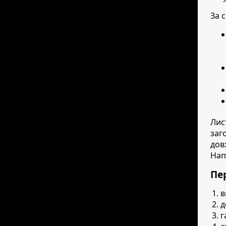
За 
Лис
заг
дов
Нап
Пер
в
д
г