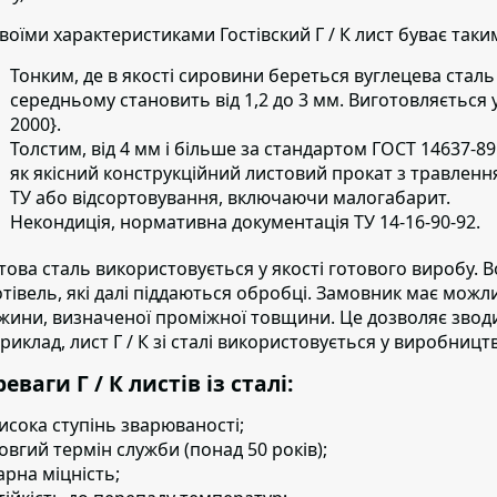
своїми характеристиками Гостівский Г / К лист буває таки
Тонким, де в якості сировини береться вуглецева сталь 
середньому становить від 1,2 до 3 мм. Виготовляється у 
2000}.
Толстим, від 4 мм і більше за стандартом ГОСТ
14637-89 
як якісний конструкційний листовий прокат з травленням
ТУ або відсортовування, включаючи малогабарит.
Некондиція, нормативна документація ТУ 14-16-90-92.
това сталь використовується у якості готового виробу.
В
отівель, які далі піддаються обробці. Замовник має мож
жини, визначеної проміжної товщини. Це дозволяє зводит
риклад, лист Г / К зі сталі використовується у виробницт
еваги Г / К листів із сталі:
исока ступінь зварюваності;
овгий термін служби (понад 50 років);
арна міцність;