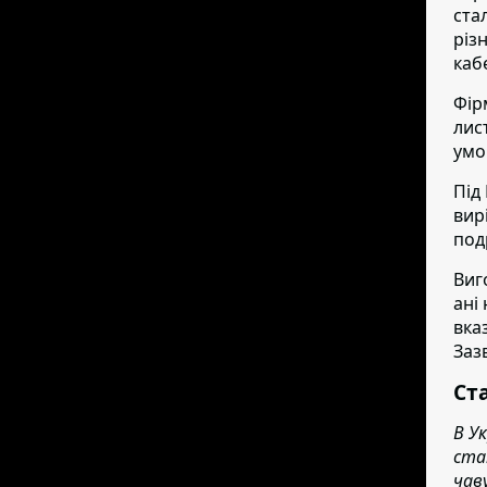
ста
різ
каб
Фір
лис
умо
Під
вир
под
Виг
ані
вка
Заз
Ст
В У
ста
чав