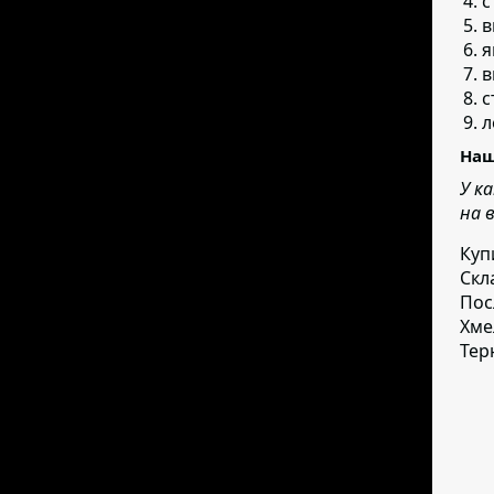
с
в
я
в
с
л
Наш
У к
на 
Куп
Скл
Пос
Хме
Тер