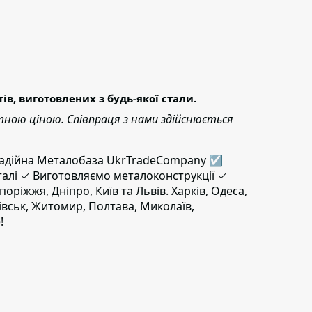
, виготовлених з будь-якої стали.
тною ціною. Співпраця з нами здійснюється
. Надійна Металобаза UkrTradeCompany ☑
талі ✓ Виготовляємо металоконструкції ✓
поріжжя, Дніпро, Київ та Львів. Харків, Одеса,
ківськ, Житомир, Полтава, Миколаїв,
!