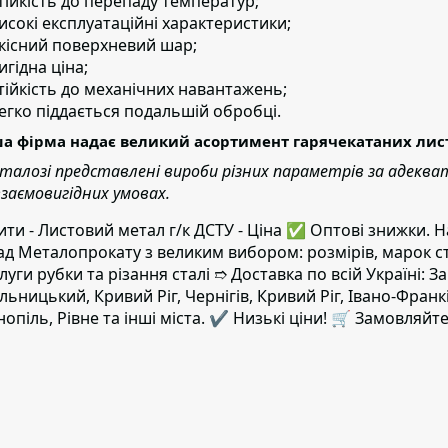
тійкість до перепаду температур;
исокі експлуатаційні характеристики;
кісний поверхневий шар;
игідна ціна;
тійкість до механічних навантажень;
егко піддається подальшій обробці.
а фірма надає великий асортимент гарячекатаних листів
аталозі представлені вироби різних параметрів за адеква
взаємовигідних умовах.
ити - Листовий метал г/к ДСТУ - Ціна ✅️ Оптові знижки
ад Металопрокату з великим вибором: розмірів, марок с
луги рубки та різання сталі ➱ Доставка по всій Україні: За
льницький, Кривий Ріг, Чернігів, Кривий Ріг, Івано-Фран
нопіль, Рівне та інші міста. ✔️ Низькі ціни! 🛒 Замовляйте