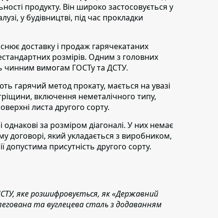
ьності продукту. Він широко застосовується у
узі, у будівництві, під час прокладки
снює доставку і продаж гарячекатаних
нестандартних розмірів. Одним з головних
ть чинним вимогам ГОСТу та ДСТУ.
ть гарячий метод прокату, мається на увазі
 тріщини, включення неметалічного типу,
оверхні листа другого сорту.
 однакові за розміром діагоналі. У них немає
му договорі, який укладається з виробником,
ї допустима присутність другого сорту.
ДСТУ, яке розшифровується, як «Державний
легована та вуглецева сталь з додаванням