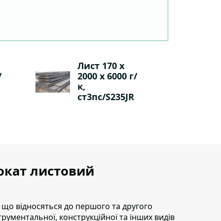
Лист 170 х
/
2000 х 6000 г/
к,
ст3пс/S235JR
рокат листовий
 що відносяться до першого та другого
струментальної, конструкційної та інших видів