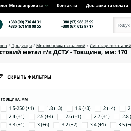
алог Металопроката
Контакти
Доставка та оплата
+380 (99) 736 44 31
+380 (97) 988 25 99
+380 (67) 618 08 55
+380 (67) 612 97 17
овна
Продукція
Металопрокат сталевий
Лист гарячекатани
стовий метал г/к ДСТУ - Товщина, мм: 170
СКРЫТЬ ФИЛЬТРЫ
ТОВЩИНА, ММ
1.5-250 (+1)
1.8 (+3)
1.9 (+3)
2 (+4)
2
2.4 (+1)
2.5 (+4)
2.6 (+1)
2.7 (+1)
2.8 
3.3 (+1)
3 (+6)
3.2 (+2)
3.4 (+1)
3.5 (+