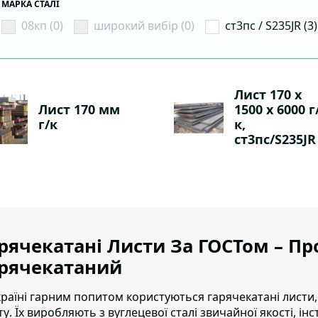
МАРКА СТАЛІ
08кп (0)
широкий вибір (0)
ст3пс / S235JR (3)
Лист 170 х
Лист 170 мм
1500 х 6000 г
г/к
к,
ст3пс/S235JR
рячекатані Листи За ГОСТом – П
арячекатаний
країні гарним попитом користуються гарячекатані листи,
ту
. Їх виробляють з вуглецевої сталі звичайної якості, ін