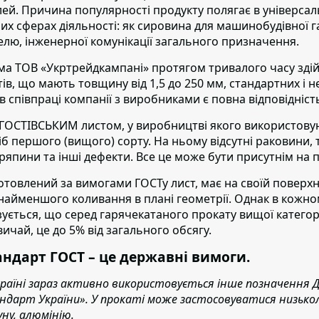
лей. Причина популярності продукту полягає в універсал
них сферах діяльності: як сировина для машинобудівної гал
елю, інженерної комунікації загального призначення.
ма ТОВ «Укртрейдкампані» протягом тривалого часу здій
тів, що мають товщину від 1,5 до 250 мм
, стандартних і 
в співпраці компанії з виробниками є повна відповідніс
 ГОСТІВСЬКИМ листом,
у виробництві якого використовую
іб першого (вищого) сорту. На ньому відсутні раковини,
ряпини та інші дефекти. Все це може бути присутнім на п
отовлений за вимогами ГОСТу лист,
має на своїй поверхні
 найменшого коливання в плані геометрії. Однак в кожно
зується, що серед гарячекатаного прокату вищої категорі
вичай, це до 5% від загального обсягу.
андарт ГОСТ – це державні вимоги.
країні зараз активно використовується інше позначення 
ндарт України». У прокаті може застосовуватися низько
уну, алюмінію.