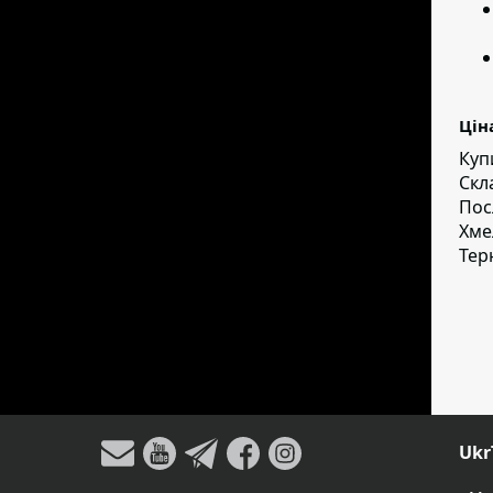
Цін
Куп
Скл
Пос
Хме
Тер
Ukr