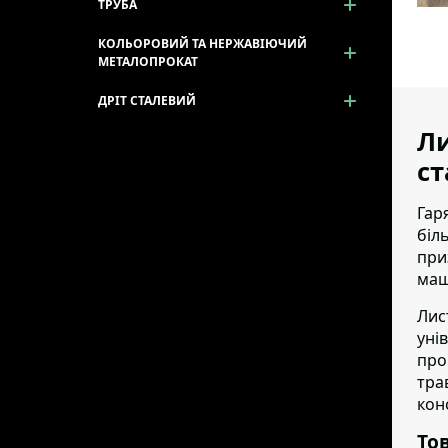
ТРУБА
КОЛЬОРОВИЙ ТА НЕРЖАВІЮЧИЙ
МЕТАЛОПРОКАТ
ДРІТ СТАЛЕВИЙ
Ли
ст
Гар
біл
при
маш
Лист
уні
про
тра
кон
Тов