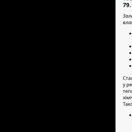
79.
Зал
вла
Ста
у р
теп
хім
Тако