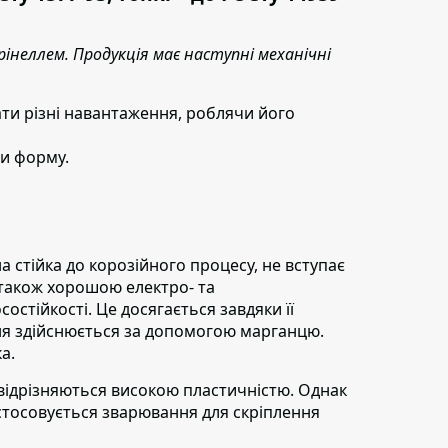
інеллем. Продукція має наступні механічні
ти різні навантаження, роблячи його
ти форму.
а стійка до корозійного процесу, не вступає
 також хорошою електро- та
остійкості. Це досягається завдяки її
ння здійснюється за допомогою марганцю.
а.
 відрізняються високою пластичністю. Однак
стосовується зварювання для скріплення