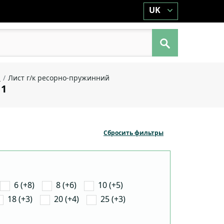
UK
й
Лист г/к ресорно-пружинний
11
Сбросить фильтры
6 (+8)
8 (+6)
10 (+5)
18 (+3)
20 (+4)
25 (+3)