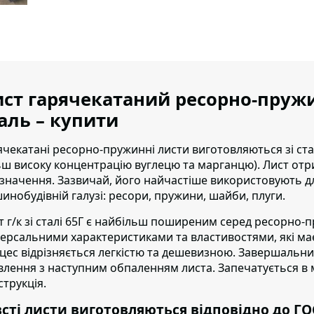
ст гарячекатаний ресорно-пружи
аль – купити
ячекатані ресорно-пружинні листи виготовляються зі ста
ьш високу концентрацію вуглецю та марганцю). Лист отр
значення. Зазвичай, його найчастіше використовують д
инобудівній галузі: ресори, пружини, шайби, плуги.
 г/к зі сталі 65Г
є найбільш поширеним серед ресорно-п
версальними характеристиками та властивостями, які ма
цес відрізняється легкістю та дешевизною. Завершальни
влення з наступним обпаленням листа. Запечатується в м
струкція.
сті листи виготовляються відповідно до ГОСТ