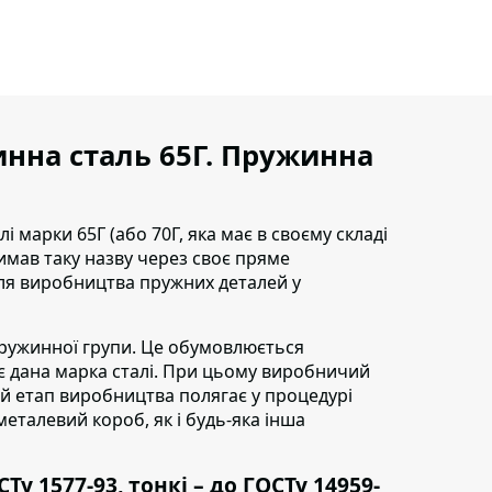
нна сталь 65Г.
Пружинна
лі марки 65Г
(або 70Г, яка має в своєму складі
имав таку назву через своє пряме
ля виробництва пружних деталей у
ружинної групи. Це обумовлюється
є дана марка сталі. При цьому виробничий
й етап виробництва полягає у процедурі
еталевий короб, як і будь-яка інша
у 1577-93, тонкі – до ГОСТу 14959-