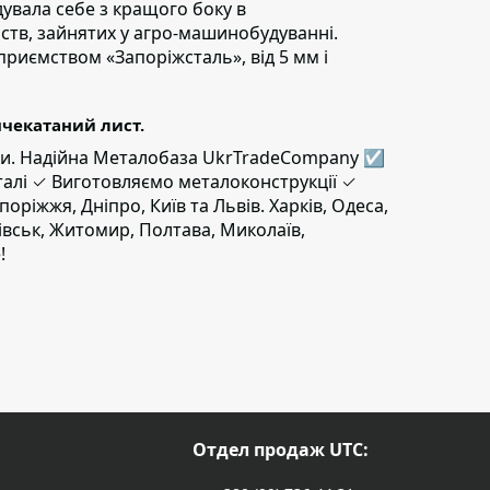
увала себе з кращого боку в
ств, зайнятих у агро-машинобудуванні.
дприємством «Запоріжсталь», від 5 мм і
ячекатаний лист.
ижки. Надійна Металобаза UkrTradeCompany ☑
талі ✓ Виготовляємо металоконструкції ✓
поріжжя, Дніпро, Київ та Львів. Харків, Одеса,
ківськ, Житомир, Полтава, Миколаїв,
!
Отдел продаж UTC: