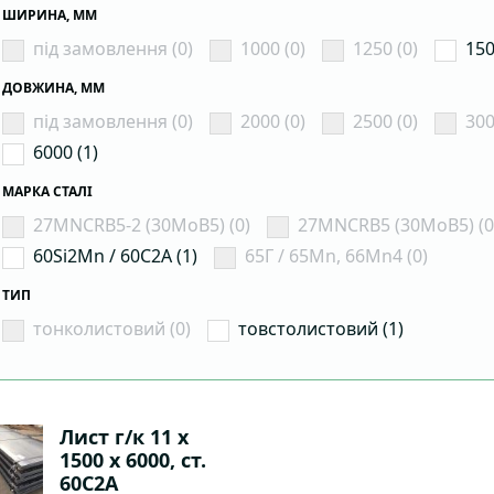
ШИРИНА, ММ
під замовлення (0)
1000 (0)
1250 (0)
150
ДОВЖИНА, ММ
під замовлення (0)
2000 (0)
2500 (0)
300
6000 (1)
МАРКА СТАЛІ
27MNCRB5-2 (30MoB5) (0)
27MNCRB5 (30MoB5) (0
60Si2Mn / 60С2А (1)
65Г / 65Mn, 66Mn4 (0)
ТИП
тонколистовий (0)
товстолистовий (1)
Лист г/к 11 х
1500 х 6000, ст.
60С2А