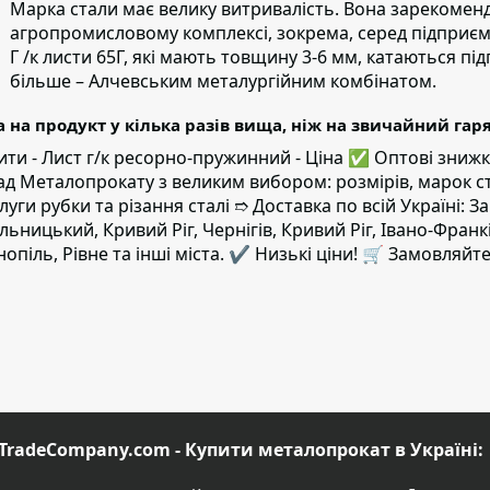
Марка стали має велику витривалість
. Вона зарекоменд
агропромисловому комплексі, зокрема, серед підприєм
Г /к листи 65Г, які мають товщину 3-6 мм, катаються пі
більше – Алчевським металургійним комбінатом.
а на продукт у кілька разів вища, ніж на звичайний гар
ити - Лист г/к ресорно-пружинний - Ціна ✅️ Оптові зн
ад Металопрокату з великим вибором: розмірів, марок с
луги рубки та різання сталі ➱ Доставка по всій Україні: За
льницький, Кривий Ріг, Чернігів, Кривий Ріг, Івано-Фран
нопіль, Рівне та інші міста. ✔️ Низькі ціни! 🛒 Замовляйте
TradeCompany.com - Купити металопрокат в Україні: