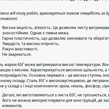
ежно від типу робіт, враховується також твердість за Бр
стивості:
Висока міцність, в’язкість.
Це дозволяє листу витримува
зносостійким. Однак є певна межа.
Гарна пластичність, що дозволяє змінювати та зберіга
Твердість та висока опірність.
Ріжучі властивості.
Не зварюється.
ль марки 65Г може витримувати високі температури.
Вон
еакцію з киснем. Характеризується високою щільністю, а
лопровідністю. Основна перевага – це висока ступінь знос
ічному складу. Сталь 65Г є високовуглецевою, де легува
ж у складі є і інші компоненти: хром, нікель, фосфор, сірк
Деталі, які виготовляються з листа 65Г,
не тріскаються,
його не можна використовувати для конструкцій, де за
елементів.