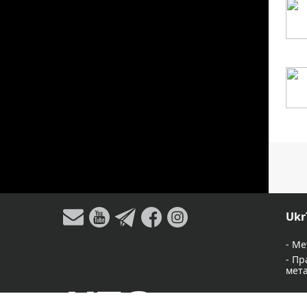
Ukr
-
Ме
-
Пр
мет