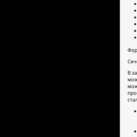
Фор
Сеч
В з
мож
мож
про
ста