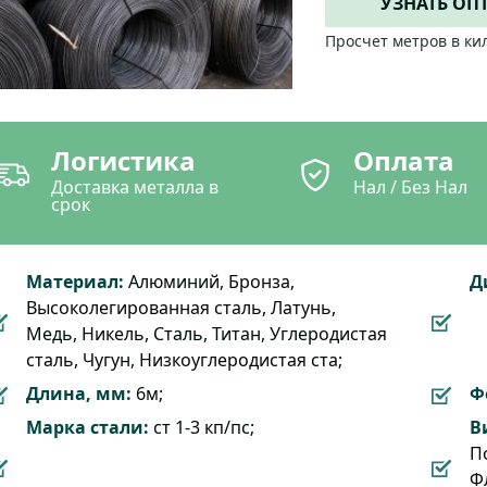
УЗНАТЬ ОП
Просчет метров в ки
Логистика
Оплата
Доставка металла в
Нал / Без Нал
срок
Материал:
Алюминий, Бронза,
Д
Высоколегированная сталь, Латунь,
Медь, Никель, Сталь, Титан, Углеродистая
сталь, Чугун, Низкоуглеродистая ста;
Длина, мм:
6м;
Ф
Марка стали:
ст 1-3 кп/пс;
В
П
Ф