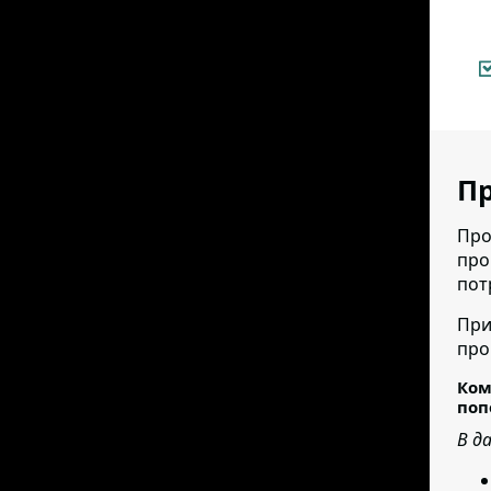
Пр
Про
про
пот
При
про
Ком
поп
В д