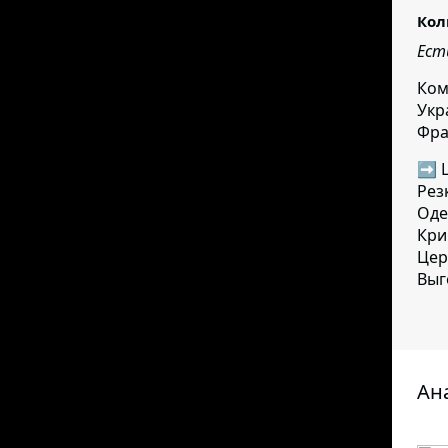
Кол
Ест
Ком
Укр
Фра
➡ Ц
Рез
Оде
Кри
Цер
Выг
Ан