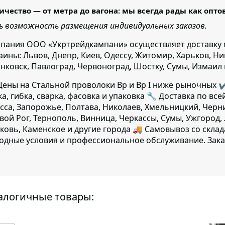
ичество — от метра до вагона: мы всегда рады как опт
ь возможность размещения индивидуальных заказов.
пания ООО «Укртрейдкампани» осуществляет доставку 
аины:
Львов, Днепр, Киев, Одессу, Житомир, Харьков, Н
нковск, Павлоград, Червоноград, Шостку, Сумы, Измаил 
ены на Стальной проволоки Вр и Вр I ниже рыночных ✔
ка, гибка, сварка, фасовка и упаковка 🔧 Доставка по все
сса, Запорожье, Полтава, Николаев, Хмельницкий, Черн
вой Рог, Тернополь, Винница, Черкассы, Сумы, Ужгород,
ковь, Каменское и другие города 🚚 Самовывоз со скла
одные условия и профессиональное обслуживание. Зака
алогичные товары: