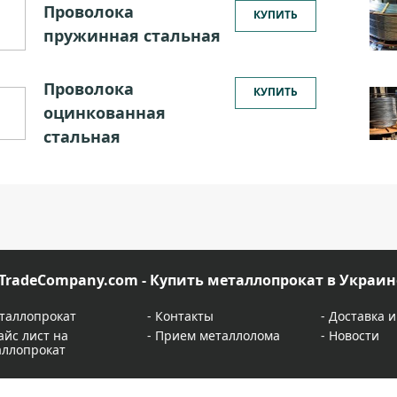
Проволока
КУПИТЬ
пружинная стальная
Проволока
КУПИТЬ
оцинкованная
стальная
TradeCompany.com - Купить металлопрокат в Украин
таллопрокат
-
Контакты
-
Доставка и
айс лист на
-
Прием металлолома
-
Новости
аллопрокат