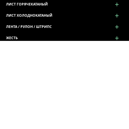
ЛИСТ ГОРЯЧЕКАТАНЫЙ
ЛИСТ ХОЛОДНОКАТАНЫЙ
ЛЕНТА / РУЛОН / ШТРИПС
ЖЕСТЬ
ПРОСЕЧНО-ВЫТЯЖНОЙ ЛИСТ (ПВЛ)
ПРОФИЛЬ ГНУТЫЙ
Профиль гнутый
Лист Волна г/к
Гнутый уголок (Г / L профиль)
Швеллер гнутый (П / U профиль)
Ограждение дорожное
Z - Зетовые профили
Профили корытные