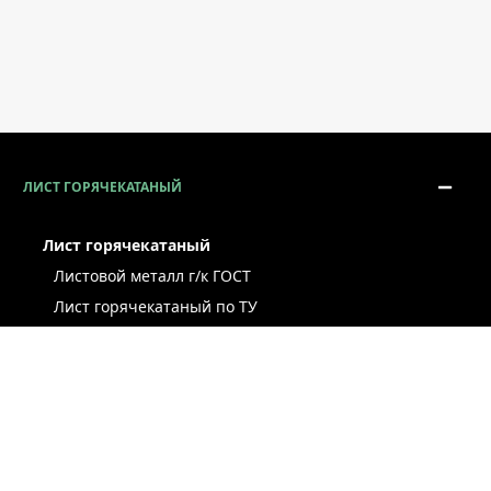
ЛИСТ ГОРЯЧЕКАТАНЫЙ
Лист горячекатаный
Листовой металл г/к ГОСТ
Лист горячекатаный по ТУ
Лист г/к рессорно-пружинный
Конструкционный г/к лист
Лист рифлёный
Легированный г/к лист
Лист г/к низколегированный
Лист г/к инструментальный