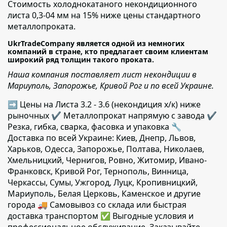
Стоимость холоднокатаного некондиционного
листа 0,3-04 мм на 15% ниже цены стандартного
металлопроката.
UkrTradeCompany является одной из немногих
компаний в стране, кто предлагает своим клиентам
широкий ряд толщин такого проката.
Наша компания поставляет лист некондиции в
Мариуполь, Запорожье, Кривой Рог и по всей Украине.
➡ Цены на Листа 3.2 - 3.6 (некондиция х/к) ниже
рыночных ✔️ Металлопрокат напрямую с завода ✔️
Резка, гибка, сварка, фасовка и упаковка 🔧
Доставка по всей Украине: Киев, Днепр, Львов,
Харьков, Одесса, Запорожье, Полтава, Николаев,
Хмельницкий, Чернигов, Ровно, Житомир, Ивано-
Франковск, Кривой Рог, Тернополь, Винница,
Черкассы, Сумы, Ужгород, Луцк, Кропивницкий,
Мариуполь, Белая Церковь, Каменское и другие
города 🚚 Самовывоз со склада или быстрая
доставка транспортом ✅ Выгодные условия и
профессиональное обслуживание. Заказывайте