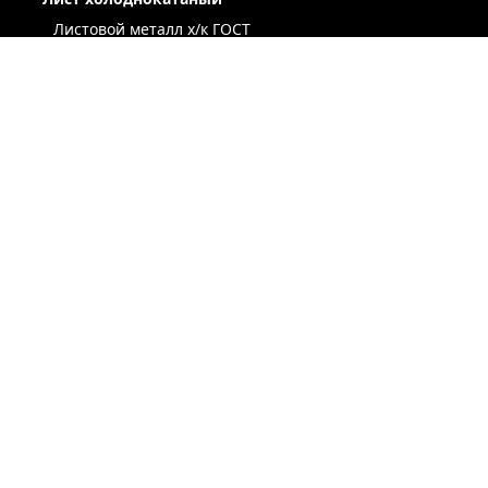
Листовой металл x/к ГОСТ
Лист х/к конструкционный
Легированный х/к лист
Низколегированный х/к лист
Х/к лист под вытяжку
Лист х/к рессорно-пружинный
Лист оцинкованный
Сталь оцинкованная окрашенная
Лист х/к по ТУ
Некондиция лист
ЛЕНТА / РУЛОН / ШТРИПС
ЖЕСТЬ
ПРОСЕЧНО-ВЫТЯЖНОЙ ЛИСТ (ПВЛ)