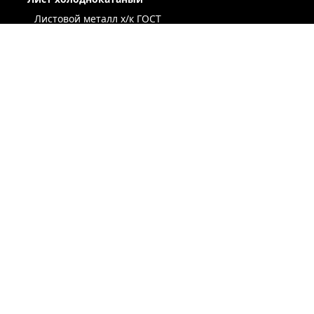
Листовой металл x/к ГОСТ
Лист х/к конструкционный
Легированный х/к лист
Низколегированный х/к лист
Х/к лист под вытяжку
Лист х/к рессорно-пружинный
Лист оцинкованный
Сталь оцинкованная окрашенная
Лист х/к по ТУ
Некондиция лист
ЛЕНТА / РУЛОН / ШТРИПС
ЖЕСТЬ
ПРОСЕЧНО-ВЫТЯЖНОЙ ЛИСТ (ПВЛ)