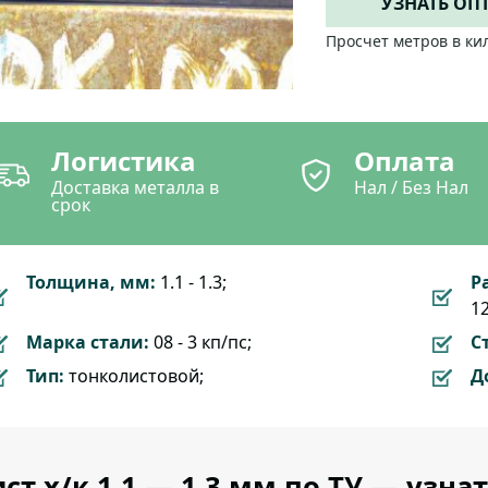
УЗНАТЬ ОП
Просчет метров в ки
Логистика
Оплата
Доставка металла в
Нал / Без Нал
срок
Толщина, мм:
1.1 - 1.3;
Р
1
Марка стали:
08 - 3 кп/пс;
С
Тип:
тонколистовой;
Д
ст х/к 1.1 — 1.3 мм по ТУ — узна