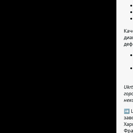
Кач
диа
деф
Ukr
гор
нек
➡ Ц
зав
Хар
Фра