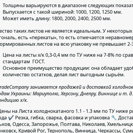
Толщины варьируются в диапазоне следующих показателе
Выпускается с такой шириной:
1000, 1200, 1250 мм.
Может иметь длину:
1800, 2000, 2400, 2500 мм.
ество таких листов не является идеальным.
У некоторых
гональ, есть «перекаты», то есть отмечается неравном
ормированных листов на всю упаковку не превышает 2-3
Цена на листы х/к 0,3-0,4 мм по ТУ ниже на 7-8% по ср
стандартам ГОСТ.
Основное преимущество продукции:
она обладает удо
количество остатков, делая лист выгодным сырьём.
tradeCompany занимается продажей и доставкой холодно
одам Украины: Мариуполю, Херсону, Днепру, Виннице и т. 
ондицию х/к.
ены на Листа холоднокатаного 1.1 - 1.3 мм по ТУ ниже
ода ✔️ Резка, гибка, сварка, фасовка и упаковка 🔧 Доста
ьков, Одесса, Запорожье, Полтава, Николаев, Хмельницк
нковск, Кривой Рог, Тернополь, Винница, Черкассы, Сум