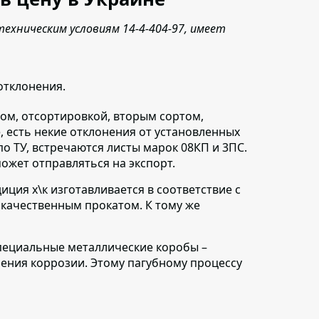
ехническим условиям 14-4-404-97, имеет
отклонения.
ом, о
тсортировкой, вторым сортом,
е, есть некие отклонения от установленных
 по ТУ, встречаются листы марок 08КП и 3ПС.
ожет отправляться на экспорт.
ция х\к изготавливается в соответствие с
кокачественным прокатом. К тому же
специальные металлические коробы –
ления коррозии. Этому пагубному процессу