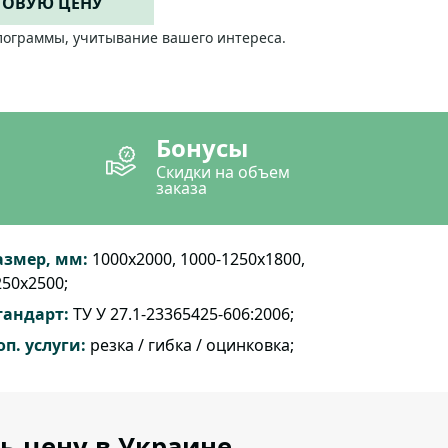
ТОВУЮ ЦЕНУ
лограммы, учитывание вашего интереса.
Бонусы
Скидки на объем
заказа
азмер, мм:
1000х2000, 1000-1250х1800,
250х2500;
тандарт:
ТУ У 27.1-23365425-606:2006;
оп. услуги:
резка / гибка / оцинковка;
ть цену в Украине