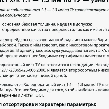
та холоднокатаного 1.1 — 1.3 мм по ТУ соответствует т
ие особенности:
основная базовая толщина, идущая в допуске;
определенное качество поверхности, так как имеются 
аллотрейдеры называют данный вид листа малогабарит
еборкой. Также о нём говорят, как о несортовом прокат
ндартов. В одной упаковке, куда укладываются листы х/к
ой прокат имеет необходимые сертификаты качества и м
однокатаный лист ТУ не относится к некондиции.
Неконди
У 27.1-23365425-606.2006, и является второсортным низ
ондиция отличается низкой ценой.
ковываются Холоднокатаный лист 1.1 — 1.3 мм по ТУ в 
башку».
Это необходимо для того, чтобы избежать появ
вержены и листы ГОСТ.
я отсортировки характеры параметры: