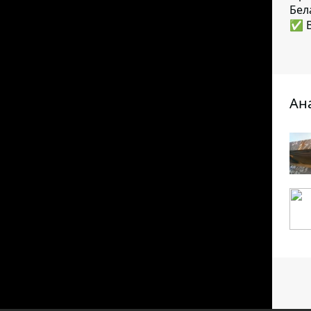
Бел
✅ В
Ан