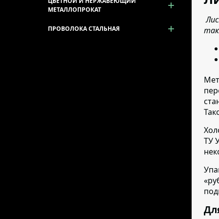
ЦВЕТНОЙ И НЕРЖАВЕЮЩИЙ
МЕТАЛЛОПРОКАТ
Лис
ПРОВОЛОКА СТАЛЬНАЯ
так
Мет
пер
ста
Так
Хол
ТУ 
нек
Упа
«ру
под
Дл