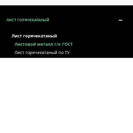
ЛИСТ ГОРЯЧЕКАТАНЫЙ
Лист горячекатаный
Листовой металл г/к ГОСТ
Лист горячекатаный по ТУ
Лист г/к рессорно-пружинный
Конструкционный г/к лист
Лист рифлёный
Легированный г/к лист
Лист г/к низколегированный
Лист г/к инструментальный
Лист г/к коррозионно-стойкий
Лист износостойкий
Судостроительный лист