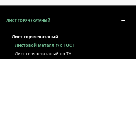
ЛИСТ ГОРЯЧЕКАТАНЫЙ
Лист горячекатаный
Листовой металл г/к ГОСТ
Лист горячекатаный по ТУ
Лист г/к рессорно-пружинный
Конструкционный г/к лист
Лист рифлёный
Легированный г/к лист
Лист г/к низколегированный
Лист г/к инструментальный
Лист г/к коррозионно-стойкий
Лист износостойкий
Судостроительный лист