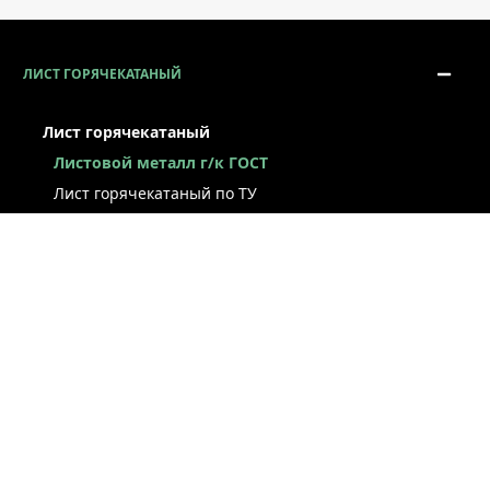
ЛИСТ ГОРЯЧЕКАТАНЫЙ
Лист горячекатаный
Листовой металл г/к ГОСТ
Лист горячекатаный по ТУ
Лист г/к рессорно-пружинный
Конструкционный г/к лист
Лист рифлёный
Легированный г/к лист
Лист г/к низколегированный
Лист г/к инструментальный
Лист г/к коррозионно-стойкий
Лист износостойкий
Судостроительный лист