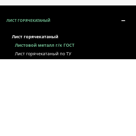
ЛИСТ ГОРЯЧЕКАТАНЫЙ
Лист горячекатаный
Листовой металл г/к ГОСТ
Лист горячекатаный по ТУ
Лист г/к рессорно-пружинный
Конструкционный г/к лист
Лист рифлёный
Легированный г/к лист
Лист г/к низколегированный
Лист г/к инструментальный
Лист г/к коррозионно-стойкий
Лист износостойкий
Судостроительный лист