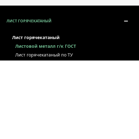
ЛИСТ ГОРЯЧЕКАТАНЫЙ
Лист горячекатаный
Листовой металл г/к ГОСТ
Лист горячекатаный по ТУ
Лист г/к рессорно-пружинный
Конструкционный г/к лист
Лист рифлёный
Легированный г/к лист
Лист г/к низколегированный
Лист г/к инструментальный
Лист г/к коррозионно-стойкий
Лист износостойкий
Судостроительный лист