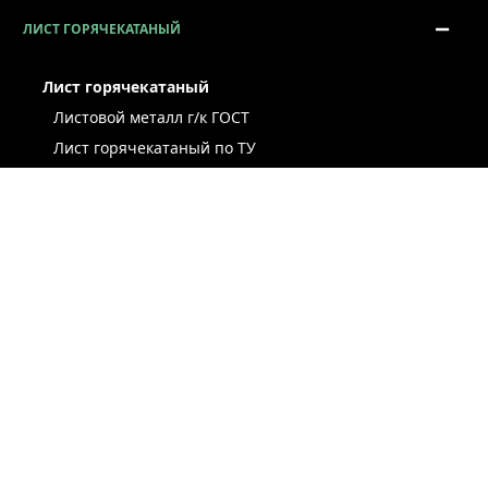
ЛИСТ ГОРЯЧЕКАТАНЫЙ
Лист горячекатаный
Листовой металл г/к ГОСТ
Лист горячекатаный по ТУ
Лист г/к рессорно-пружинный
Конструкционный г/к лист
Лист рифлёный
Легированный г/к лист
Лист г/к низколегированный
Лист г/к инструментальный
Лист г/к коррозионно-стойкий
Лист износостойкий
Судостроительный лист
Стальная полоса