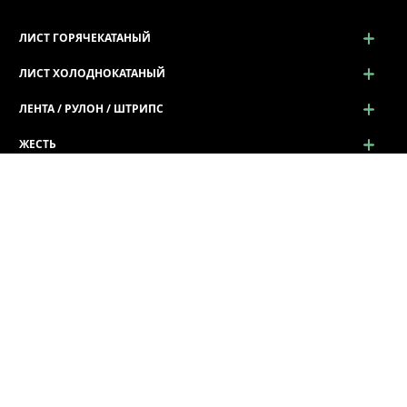
ЛИСТ ГОРЯЧЕКАТАНЫЙ
ЛИСТ ХОЛОДНОКАТАНЫЙ
ЛЕНТА / РУЛОН / ШТРИПС
ЖЕСТЬ
ПРОСЕЧНО-ВЫТЯЖНОЙ ЛИСТ (ПВЛ)
Просечно-вытяжной лист (ПВЛ)
ПРОФИЛЬ ГНУТЫЙ
СОРТОВОЙ И ФАСОННЫЙ ПРОКАТ
ПРОКАТ КАЛИБРОВАННЫЙ
ТРУБА