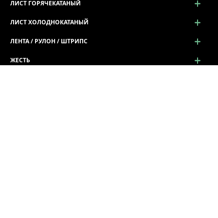
ЛИСТ ГОРЯЧЕКАТАНЫЙ
ЛИСТ ХОЛОДНОКАТАНЫЙ
ЛЕНТА / РУЛОН / ШТРИПС
ЖЕСТЬ
ПРОСЕЧНО-ВЫТЯЖНОЙ ЛИСТ (ПВЛ)
ПРОФИЛЬ ГНУТЫЙ
Профиль гнутый
Лист Волна г/к
Гнутый уголок (Г / L профиль)
Швеллер гнутый (П / U профиль)
Ограждение дорожное
Z - Зетовые профили
Профили корытные