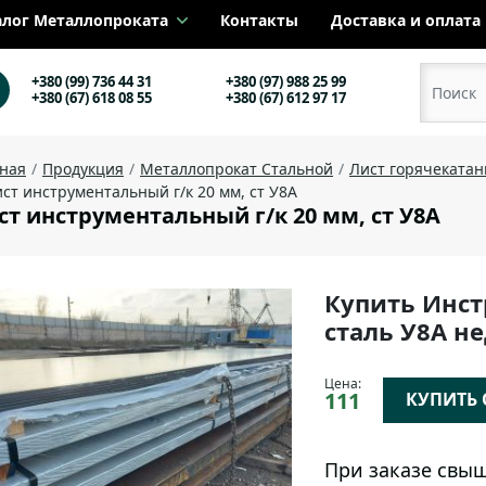
алог Металлопроката
Контакты
Доставка и оплата
+380 (99) 736 44 31
+380 (97) 988 25 99
+380 (67) 618 08 55
+380 (67) 612 97 17
вная
Продукция
Металлопрокат Стальной
Лист горячеката
ст инструментальный г/к 20 мм, ст У8А
ст инструментальный г/к 20 мм, ст У8А
Купить Инст
сталь У8А н
Цена:
111
КУПИТЬ О
При заказе свыш