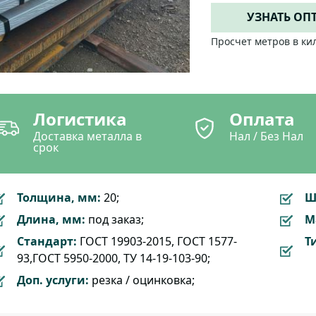
УЗНАТЬ ОП
Просчет метров в ки
Логистика
Оплата
Доставка металла в
Нал / Без Нал
срок
Толщина, мм:
20;
Ш
Длина, мм:
под заказ;
М
Стандарт:
ГОСТ 19903-2015, ГОСТ 1577-
Т
93,ГОСТ 5950-2000, ТУ 14-19-103-90;
Доп. услуги:
резка / оцинковка;