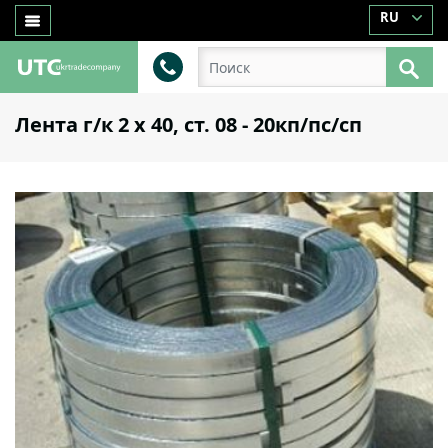
RU
Лента г/к 2 х 40, ст. 08 - 20кп/пс/сп