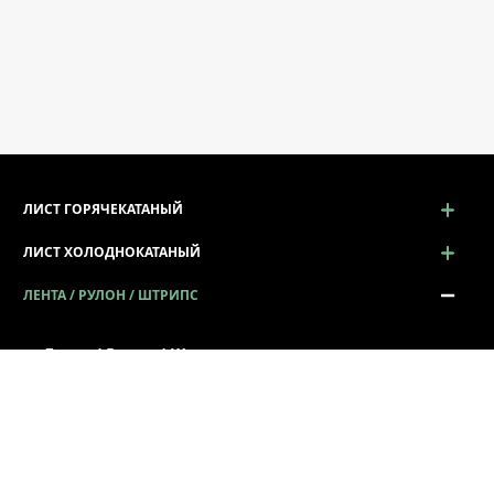
ЛИСТ ГОРЯЧЕКАТАНЫЙ
ЛИСТ ХОЛОДНОКАТАНЫЙ
ЛЕНТА / РУЛОН / ШТРИПС
Лента / Рулон / Штрипс
Сталь в рулонах
Штрипс металлический
Лента металлическая