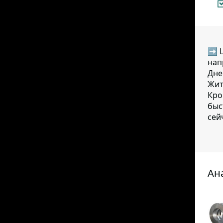
➡ Ц
нап
Дне
Жит
Кро
быс
сей
Ан