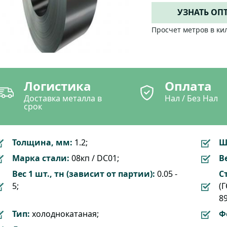
УЗНАТЬ ОП
Просчет метров в ки
Логистика
Оплата
Доставка металла в
Нал / Без Нал
срок
Толщина, мм:
1.2;
Ш
Марка стали:
08кп / DC01;
Ве
Вес 1 шт., тн (зависит от партии):
0.05 -
С
5;
(Г
89
Тип:
холоднокатаная;
Ф