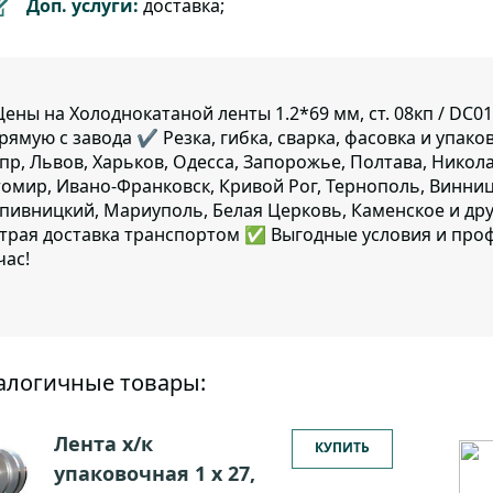
Доп. услуги:
доставка;
ены на Холоднокатаной ленты 1.2*69 мм, ст. 08кп / DC
рямую с завода ✔️ Резка, гибка, сварка, фасовка и упако
пр, Львов, Харьков, Одесса, Запорожье, Полтава, Никол
омир, Ивано-Франковск, Кривой Рог, Тернополь, Винница
пивницкий, Мариуполь, Белая Церковь, Каменское и дру
трая доставка транспортом ✅ Выгодные условия и про
час!
алогичные товары:
Лента х/к
КУПИТЬ
упаковочная 1 х 27,