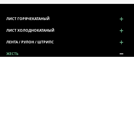
ЛИСТ ГОРЯЧЕКАТАНЫЙ
ЛИСТ ХОЛОДНОКАТАНЫЙ
ЛЕНТА / РУЛОН / ШТРИПС
ЖЕСТЬ
Жесть
Чёрная жесть ЧЖ
Белая жесть ГЖ
ПРОСЕЧНО-ВЫТЯЖНОЙ ЛИСТ (ПВЛ)
ПРОФИЛЬ ГНУТЫЙ
СОРТОВОЙ И ФАСОННЫЙ ПРОКАТ