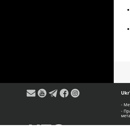
Ukr
-
Ме
-
Пр
мет