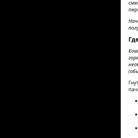
сме
пер
Нач
пол
Гд
Ком
гор
нео
(об
Гну
пач