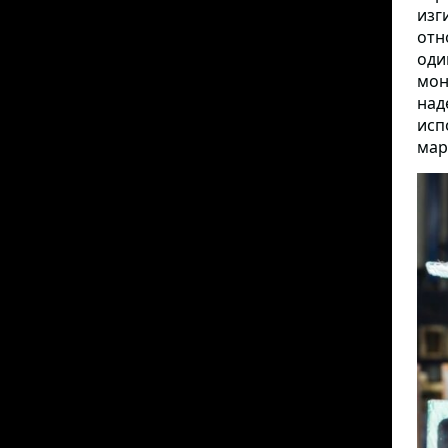
изг
отн
оди
мон
над
исп
мар