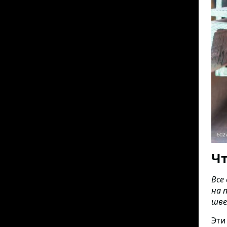
Чт
Все
на 
шве
Эти