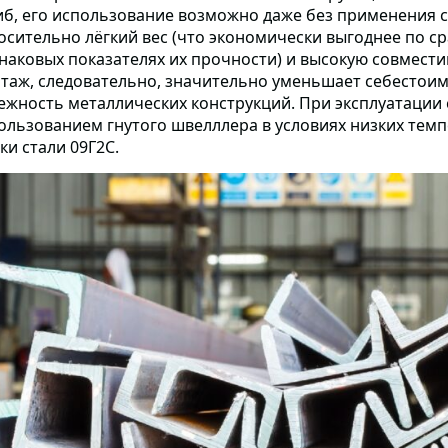
иб, его использование возможно даже без применения 
осительно лёгкий вес (что экономически выгоднее по 
наковых показателях их прочности) и высокую совмест
таж, следовательно, значительно уменьшает себестои
ежность металлических конструкций. При эксплуатации
ользованием гнутого швелллера в условиях низких тем
ки стали 09Г2С.