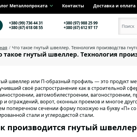
алог Металлопроката
Контакты
Доставка и оплата
+380 (99) 736 44 31
+380 (97) 988 25 99
+380 (67) 618 08 55
+380 (67) 612 97 17
вная
Что такое гнутый швеллер. Технология производства гну
о такое гнутый швеллер. Технология прои
тый швеллер или П-образный профиль
— это продукт ме
учивший своё распространение как в строительной сфе
иностроении, автомобилестроении, вагоностроении, п
р и ограждений, ворот, оконных проемов и многое друго
ем поперечном сечении форму похожую на букву «П» со
ированной стали и углеродистой стали.
к производится гнутый швеллер