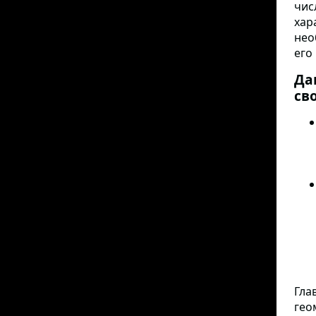
чис
хар
нео
его
Да
св
Гла
гео