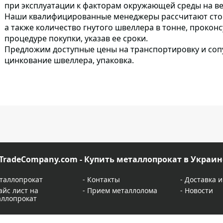
при эксплуатации к факторам окружающей среды на ве
Наши квалифицированные менеджеры рассчитают стоимо
а также количество гнутого швеллера в тонне, прокон
процедуре покупки, указав ее сроки.
Предложим доступные цены на транспортировку
и соп
цинкование швеллера, упаковка.
TradeCompany.com - Купить металлопрокат в Украин
таллопрокат
-
Контакты
-
Доставка и
айс лист на
-
Прием металлолома
-
Новости
аллопрокат