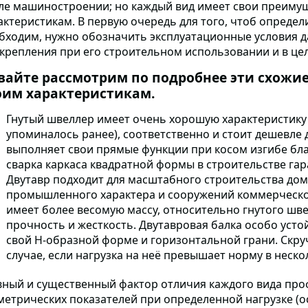
ле машиностроении; но каждый вид имеет свои преимущ
актеристикам. В первую очередь для того, чтоб опреде
бходим, нужно обозначить эксплуатационные условия д
 крепления при его строительном использовании и в ц
вайте рассмотрим по подробнее эти схожи
оим характеристикам.
Гнутый швеллер имеет очень хорошую характеристик
упоминалось ранее), соответственно и стоит дешевле
выполняет свои прямые функции при косом изгибе бл
сварка каркаса квадратной формы в строительстве гар
Двутавр подходит для масштабного строительства до
промышленного характера и сооружений коммерческог
имеет более весомую массу, относительно гнутого шве
прочность и жесткость. Двутавровая балка особо усто
свой Н-образной форме и горизонтальной грани. Скр
случае, если нагрузка на неё превышает норму в неско
вный и существенный фактор отличия каждого вида пр
метрических показателей при определенной нагрузке (о