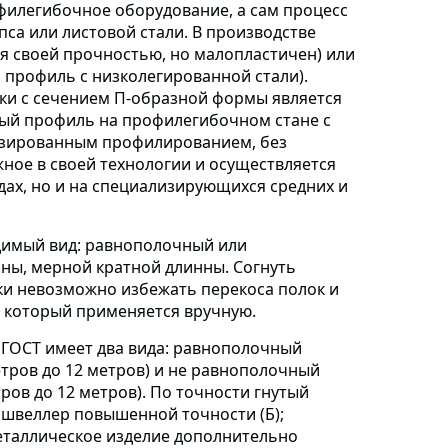
филегибочное оборудование, а сам процесс
а или листовой стали. В производстве
я своей прочностью, но малопластичен) или
м профиль с низколегированной стали).
лки с сечением П-образной формы является
утый профиль на профилегибочном стане с
зированным профилированием, без
ное в своей технологии и осуществляется
дах, но и на специализирующихся средних и
димый вид:
равнополочный или
ны, мерной кратной длинны. Согнуть
ки невозможно избежать перекоса полок и
 который применяется вручную.
ГОСТ имеет два вида:
равнополочный
тров до 12 метров) и не равнополочный
ров до 12 метров). По точности гнутый
; швеллер повышенной точности (Б);
еталлическое изделие дополнительно