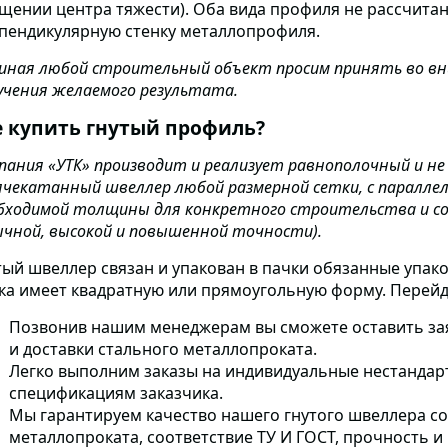
щении центра тяжести). Оба вида профиля не рассчитан
пендикулярную стенку металлопрофиля.
иная любой строительный объект просим принять во вн
учения желаемого результата.
е купить гнутый профиль?
пания «УТК» производит и реализует равнополочный и н
ячекатанный швеллер любой размерной сетки, с паралле
бходимой толщины для конкретного строительства и 
ычной, высокой и повышенной точности).
тый швеллер связан и упакован в пачки обязанные упа
ка имеет квадратную или прямоугольную форму. Перейд
Позвонив нашим менеджерам вы сможете оставить за
и доставки стального металлопроката.
Легко выполним заказы на индивидуальные нестанда
спецификациям заказчика.
Мы гарантируем качество нашего гнутого швеллера со
металлопроката
, соответствие ТУ И ГОСТ, прочность 