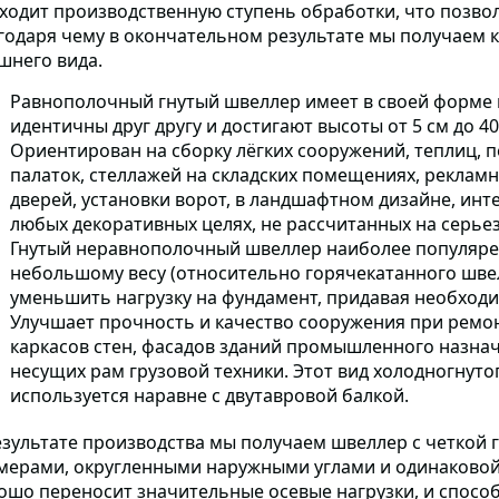
ходит производственную ступень обработки, что позвол
годаря чему в окончательном результате мы получаем
шнего вида.
Равнополочный гнутый швеллер имеет в своей форме 
идентичны друг другу и достигают высоты от 5 см до 40
Ориентирован на сборку лёгких сооружений, теплиц, п
палаток, стеллажей на складских помещениях, рекламн
дверей, установки ворот, в ландшафтном дизайне, ин
любых декоративных целях, не рассчитанных на серьез
Гнутый неравнополочный швеллер наиболее популярен
небольшому весу (относительно горячекатанного швел
уменьшить нагрузку на фундамент, придавая необход
Улучшает прочность и качество сооружения при ремо
каркасов стен, фасадов зданий промышленного назнач
несущих рам грузовой техники. Этот вид холодногнуто
используется наравне с двутавровой балкой.
езультате производства мы получаем швеллер с четкой
мерам
и, округленными наружными углами и одинаковой
ошо переносит значительные осевые нагрузки, и спосо