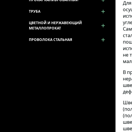
Для
осу
ТРУБА
исп
угл
ЦВЕТНОЙ И НЕРЖАВЕЮЩИЙ
МЕТАЛЛОПРОКАТ
Сам
ста
ПРОВОЛОКА СТАЛЬНАЯ
пош
исп
не 
мал
В п
нер
шве
деф
Шве
(по
(по
шве
шве