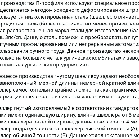
 производства П-профиля используют специальное про
ществляется методом холодного деформирования штрипс
ользуется низколегированная сталь (швеллер отличаетс
еродистая сталь (более пластичен, но менее прочен, че
ая распространенная марка стали для изготовления ба
ль 3пс/сп. Данную сталь возможно преобразовать в гн
тучным профилированием или непрерывным автомати
ользования ручного труда. Данное производство неслож
только на больших металлургических комбинатах и заво
ых металлургических предприятиях.
роцессе производства гнутому швеллеру задают необхо
авнополочный, мерной длинны, немерной кратной длин
ллер самостоятельно крайне сложно, так как практичес
ормации швеллера при сильном давлении инструмента,
ллер гнутый изготовляемый в соответствии стандартов 
лки имеют одинаковую ширину, длинна швеллера от 3 ме
лки швеллера разной ширины, длинна швеллера от 4 мет
ллер подразделяется на: швеллер высокой точности (А)
ллер обычной точности (В). Данное холоднокатанное м