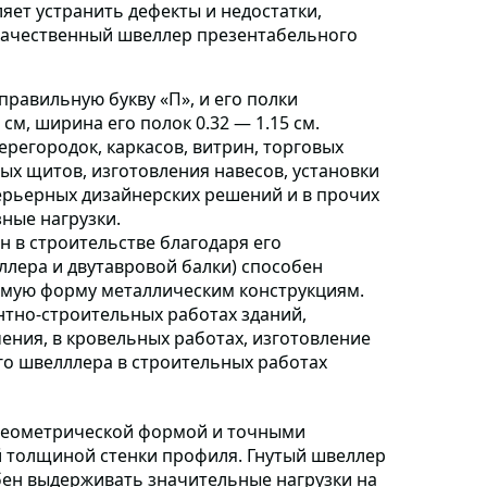
яет устранить дефекты и недостатки,
 качественный швеллер презентабельного
правильную букву «П»,
и его полки
 см, ширина его полок 0.32 — 1.15 см.
ерегородок, каркасов, витрин, торговых
ых щитов, изготовления навесов, установки
терьерных дизайнерских решений и в прочих
ные нагрузки.
 в строительстве
благодаря его
лера и двутавровой балки) способен
имую форму металлическим конструкциям.
нтно-строительных работах зданий,
ения, в кровельных работах, изготовление
го швелллера в строительных работах
 геометрической формой и точными
 толщиной стенки профиля. Гнутый швеллер
бен выдерживать значительные нагрузки на