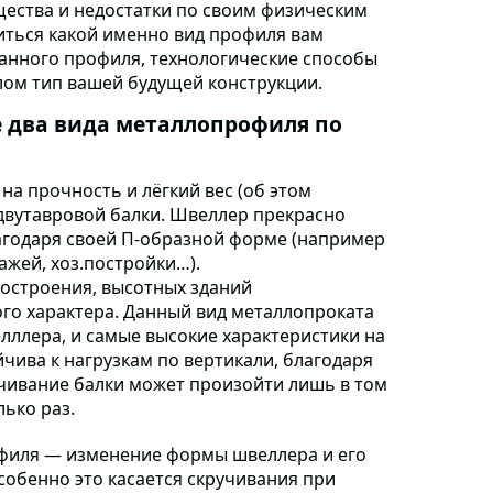
ества и недостатки по своим физическим
литься какой именно вид профиля вам
анного профиля, технологические способы
елом тип вашей будущей конструкции.
е два вида металлопрофиля по
у
на прочность и лёгкий вес (об этом
 двутавровой балки. Швеллер прекрасно
агодаря своей П-образной форме (например
ажей, хоз.постройки…).
мостроения
, высотных зданий
о характера. Данный вид металлопроката
лллера, и самые высокие характеристики на
йчива к нагрузкам по вертикали, благодаря
учивание балки может произойти лишь в том
лько раз.
офиля
— изменение формы швеллера и его
собенно это касается скручивания при